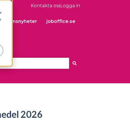
Kontakta oss
Logga in
r
r
Versionsnyheter
joboffice.se
smedel 2026