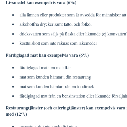
Livsmedel kan exempelvis vara (6%)
alla ämnen eller produkter som är avsedda för människor att 
alkoholfria drycker samt lättöl och folköl
dricksvatten som säljs på flaska eller liknande (ej kranvatten
kosttillskott som inte räknas som läkemedel
Färdiglagad mat kan exempelvis vara (6%)
färdiglagad mat i en mataffär
mat som kunden hämtar i din restaurang
mat som kunden hämtar från en foodtruck
färdiglagad mat från en bensinstation eller liknande försäljni
Restaurangtjänster (och cateringtjänster) kan exempelvis vara
med (12%)
servering, dukning och diskning