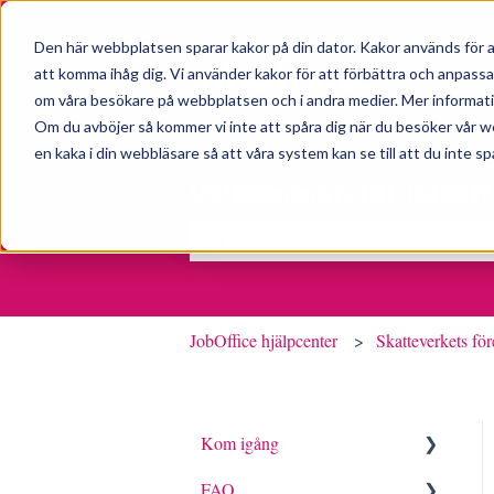
Den här webbplatsen sparar kakor på din dator. Kakor används för a
att komma ihåg dig. Vi använder kakor för att förbättra och anpass
om våra besökare på webbplatsen och i andra medier. Mer information
Om du avböjer så kommer vi inte att spåra dig när du besöker vår w
en kaka i din webbläsare så att våra system kan se till att du inte sp
Välkommen till JobOff
Det finns inga förslag eftersom sökfältet 
JobOffice hjälpcenter
Skatteverkets för
Kom igång
FAQ
Innan bu börjar