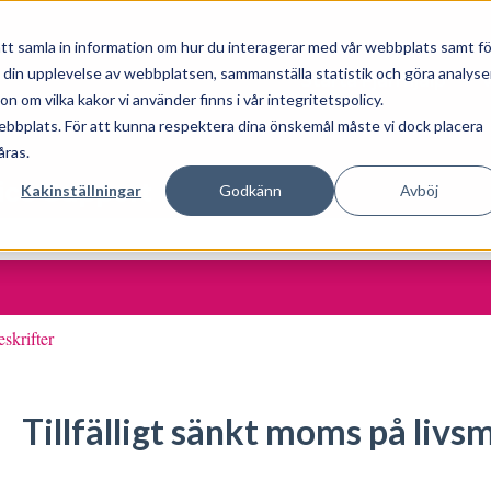
tt samla in information om hur du interagerar med vår webbplats samt fö
a din upplevelse av webbplatsen, sammanställa statistik och göra analyse
Starta Fjärrhjälp
 om vilka kakor vi använder finns i vår integritetspolicy.
ebbplats. För att kunna respektera dina önskemål måste vi dock placera
åras.
ice Support
Kakinställningar
Godkänn
Avböj
är tomt.
eskrifter
Tillfälligt sänkt moms på liv