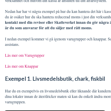
verksamhet och hur/om din kassa är ansluten till ditt affärssystem.
Nedan har har vi några exempel på hur du kan hantera det här i kassan
du är osäker hur du ska hantera reducerad moms i just din verksam
kontakt med din revisor eller Skatteverket innan du gör några 
är du som ansvarar för att du säljer med rätt moms.
I nedan exempel kommer vi gå igenom varugrupper och knappar. Se g
assistans.
Läs mer om Varugrupper
Läs mer om Knappar
Exempel 1. Livsmedelsbutik, chark, fiskbil
Har du en exempelvis en livsmedelsbutik eller liknande där kunderna 
dina lokaler innan de äter/dricker maten så kan du enkelt ändra mom
varugruppen.